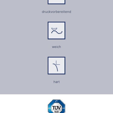
druckvorbereitend
weich
hart