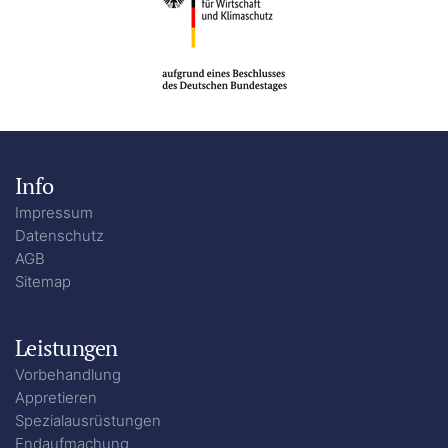
Info
Impressum
Datenschutz
AGB
Sitemap
Leistungen
Vorbehandlung
Appretieren
Spezialausrüstungen
Endaufmachung